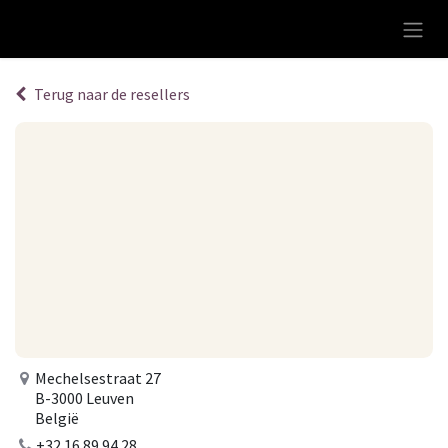
Overslaan naar inhoud
Terug naar de resellers
Mechelsestraat 27
B-3000 Leuven
België
+32 16 89 94 28